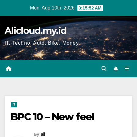
Skip
Mon. Aug 10th, 2026
3:15:53 AM
to
content
Alicloud.my.id
IT, Techno, Auto, Bike, Money
IT
BPC 10 – New feel
By
ali