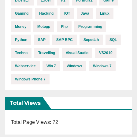
DOTNET
Excel
F1
Formula1
Game
Gaming
Hacking
IOT
Java
Linux
Money
Motogp
Php
Programming
Python
SAP
SAP BPC
Sepedah
SQL
Techno
Travelling
Visual Studio
VS2010
Webservice
Win 7
Windows
Windows 7
Windows Phone 7
Total Views
Total Page Views:
72