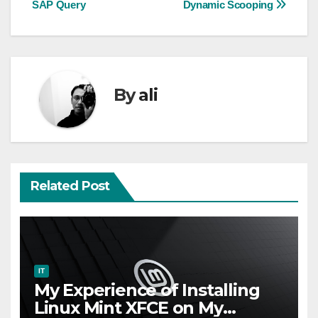
SAP Query
Dynamic Scooping
navigation
By
ali
Related Post
IT
My Experience of Installing
Linux Mint XFCE on My