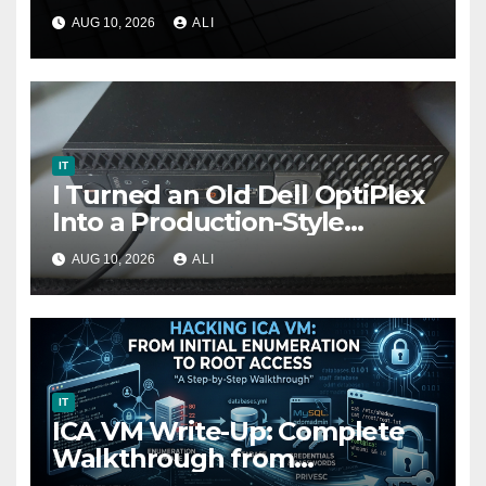
Computer | Bhaskar Yadav
AUG 10, 2026
ALI
IT
I Turned an Old Dell OptiPlex
Into a Production-Style
Minecraft Platform With
AUG 10, 2026
ALI
Docker
IT
ICA VM Write-Up: Complete
Walkthrough from
Enumeration to Root